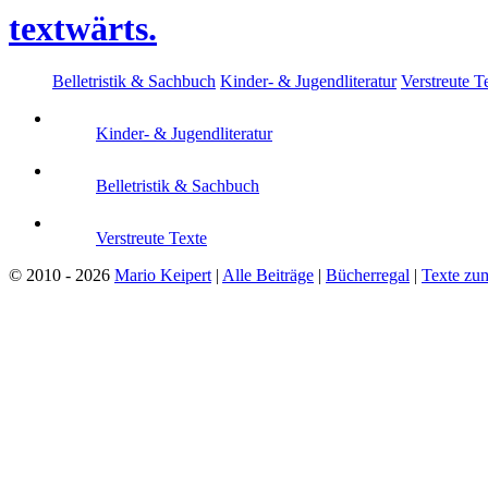
textwärts.
Belletristik & Sachbuch
Kinder- & Jugendliteratur
Verstreute T
Kinder- & Jugendliteratur
Belletristik & Sachbuch
Verstreute Texte
© 2010 - 2026
Mario Keipert
|
Alle Beiträge
|
Bücherregal
|
Texte zu