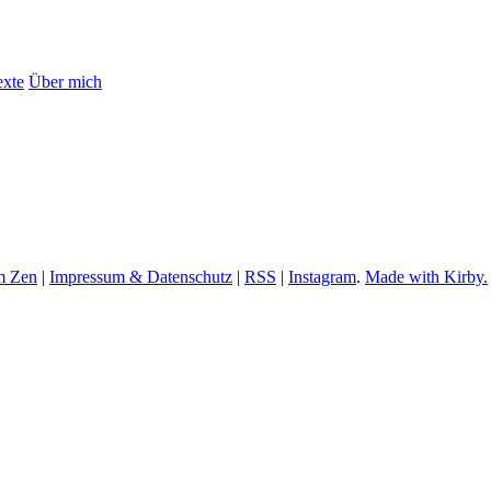
exte
Über mich
m Zen
|
Impressum & Datenschutz
|
RSS
|
Instagram
.
Made with Kirby.