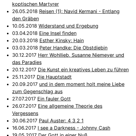
koptischen Martyrer
26.05.2018
Reisen (1): Navid Kermani - Entlang
den Gräben
10.05.2018
Widerstand und Ergebung
03.04.2018
Eine Insel finden
20.03.2018
Esther Kinsky: Hain
03.03.2018
Peter Handke: Die Obstdiebin
30.12.2017
Herr Wohllieb, Susanne Niemeyer und
das Paradies
20.12.2017
Die Kunst ein kreatives Leben zu führen
25.11.2017
Die Hauptstadt
20.09.2017
und in dem moment holt meine Liebe
zum Gegenschlag aus
27.07.2017
Ein fauler Gott
26.07.2017
Eine allgemeine Theorie des
Vergessens
30.06.2017
Paul Auster: 4 3 2 1
16.06.2017
I see a Darkness - Johnny Cash
19.05.2017
Der Gott in einer Nuß