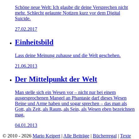
Schöne neue Welt: Ich glaube dir deine Versprechen nicht
mehr. Schlecht gelaunte Notizen kurz vor dem Digital
Suicide.
27.02.2017
Einheitsbild
Lass deine Meinung zuhause und die Welt geschehen.
21.06.2013
Der Mittelpunkt der Welt
Man stelle sich ein Wesen vor – nicht nur bei einem
ausgesprochenen Mangel an Phantasie darf dieses Wesen
Beine und Arme haben und sogar sprechen – das man als
Gott, als Zeit, als Raum, als Sein, als Wesen eben bezeichnen
mag.
04.01.2013
© 2010 - 2026
Mario Keipert
|
Alle Beiträge
|
Bücherregal
|
Texte