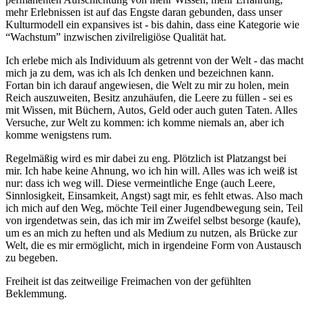
mehr Erlebnissen ist auf das Engste daran gebunden, dass unser
Kulturmodell ein expansives ist - bis dahin, dass eine Kategorie wie
“Wachstum” inzwischen zivilreligiöse Qualität hat.
Ich erlebe mich als Individuum als getrennt von der Welt - das macht
mich ja zu dem, was ich als Ich denken und bezeichnen kann.
Fortan bin ich darauf angewiesen, die Welt zu mir zu holen, mein
Reich auszuweiten, Besitz anzuhäufen, die Leere zu füllen - sei es
mit Wissen, mit Büchern, Autos, Geld oder auch guten Taten. Alles
Versuche, zur Welt zu kommen: ich komme niemals an, aber ich
komme wenigstens rum.
Regelmäßig wird es mir dabei zu eng. Plötzlich ist Platzangst bei
mir. Ich habe keine Ahnung, wo ich hin will. Alles was ich weiß ist
nur: dass ich weg will. Diese vermeintliche Enge (auch Leere,
Sinnlosigkeit, Einsamkeit, Angst) sagt mir, es fehlt etwas. Also mach
ich mich auf den Weg, möchte Teil einer Jugendbewegung sein, Teil
von irgendetwas sein, das ich mir im Zweifel selbst besorge (kaufe),
um es an mich zu heften und als Medium zu nutzen, als Brücke zur
Welt, die es mir ermöglicht, mich in irgendeine Form von Austausch
zu begeben.
Freiheit ist das zeitweilige Freimachen von der gefühlten
Beklemmung.