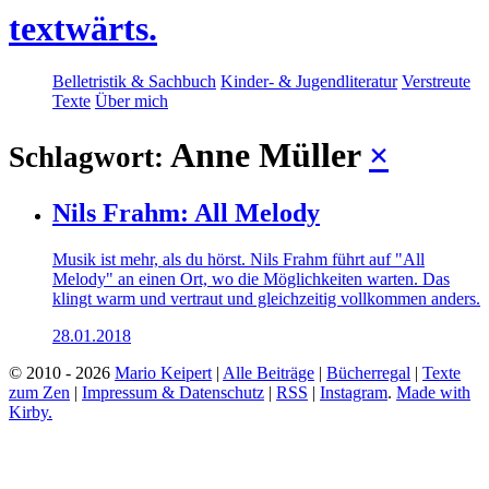
textwärts.
Belletristik & Sachbuch
Kinder- & Jugendliteratur
Verstreute
Texte
Über mich
Anne Müller
×
Schlagwort:
Nils Frahm: All Melody
Musik ist mehr, als du hörst. Nils Frahm führt auf "All
Melody" an einen Ort, wo die Möglichkeiten warten. Das
klingt warm und vertraut und gleichzeitig vollkommen anders.
28.01.2018
© 2010 - 2026
Mario Keipert
|
Alle Beiträge
|
Bücherregal
|
Texte
zum Zen
|
Impressum & Datenschutz
|
RSS
|
Instagram
.
Made with
Kirby.