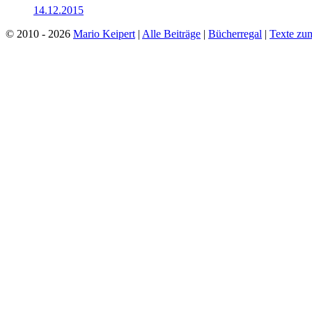
14.12.2015
© 2010 - 2026
Mario Keipert
|
Alle Beiträge
|
Bücherregal
|
Texte zu