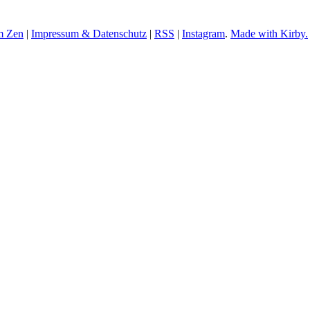
m Zen
|
Impressum & Datenschutz
|
RSS
|
Instagram
.
Made with Kirby.