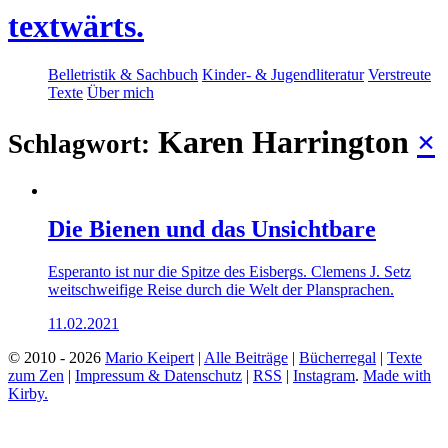
textwärts.
Belletristik & Sachbuch
Kinder- & Jugendliteratur
Verstreute
Texte
Über mich
Karen Harrington
×
Schlagwort:
Die Bienen und das Unsichtbare
Esperanto ist nur die Spitze des Eisbergs. Clemens J. Setz
weitschweifige Reise durch die Welt der Plansprachen.
11.02.2021
© 2010 - 2026
Mario Keipert
|
Alle Beiträge
|
Bücherregal
|
Texte
zum Zen
|
Impressum & Datenschutz
|
RSS
|
Instagram
.
Made with
Kirby.