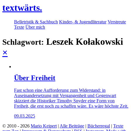
textwärts.
Belletristik & Sachbuch
Kinder- & Jugendliteratur
Verstreute
Texte
Über mich
Leszek Kołakowski
Schlagwort:
×
Über Freiheit
Fast schon eine Aufforderung zum Widerstand: in
Auseinandersetzung mit Vergangenheit und Gegenwart
skizziert die Historiker Timothy Snyder eine Form von
Freiheit, die erst noch zu schaffen wäre. Es wäre höchste Zeit.
09.03.2025
© 2010 - 2026
Mario Keipert
|
Alle Beiträge
|
Bücherregal
|
Texte