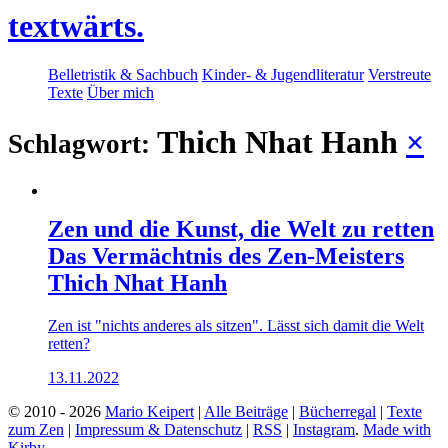
textwärts.
Belletristik & Sachbuch
Kinder- & Jugendliteratur
Verstreute
Texte
Über mich
Thich Nhat Hanh
×
Schlagwort:
Zen und die Kunst, die Welt zu retten
Das Vermächtnis des Zen-Meisters
Thich Nhat Hanh
Zen ist "nichts anderes als sitzen". Lässt sich damit die Welt
retten?
13.11.2022
© 2010 - 2026
Mario Keipert
|
Alle Beiträge
|
Bücherregal
|
Texte
zum Zen
|
Impressum & Datenschutz
|
RSS
|
Instagram
.
Made with
Kirby.