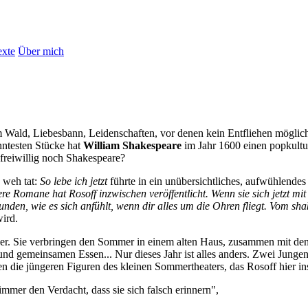
exte
Über mich
m Wald, Liebesbann, Leidenschaften, vor denen kein Entfliehen möglich
nntesten Stücke hat
William Shakespeare
im Jahr 1600 einen popkultur
 freiwillig noch Shakespeare?
 weh tat:
So lebe ich jetzt
führte in ein unübersichtliches, aufwühlendes
re Romane hat Rosoff inzwischen veröffentlicht. Wenn sie sich jetzt mi
kunden, wie es sich anfühlt, wenn dir alles um die Ohren fliegt. Vom s
wird.
ruder. Sie verbringen den Sommer in einem alten Haus, zusammen mit
d gemeinsamen Essen... Nur dieses Jahr ist alles anders. Zwei Jungen
n die jüngeren Figuren des kleinen Sommertheaters, das Rosoff hier in
mer den Verdacht, dass sie sich falsch erinnern",