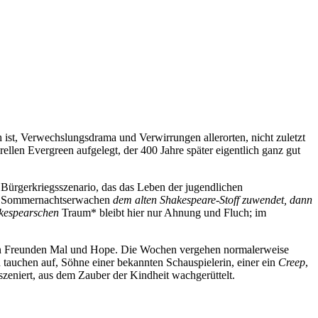
 ist, Verwechslungsdrama und Verwirrungen allerorten, nicht zuletzt
ellen Evergreen aufgelegt, der 400 Jahre später eigentlich ganz gut
 Bürgerkriegsszenario, das das Leben der jugendlichen
t
Sommernachtserwachen
dem alten Shakespeare-Stoff zuwendet, dann
hakespearschen
Traum* bleibt hier nur Ahnung und Fluch; im
 den Freunden Mal und Hope. Die Wochen vergehen normalerweise
 tauchen auf, Söhne einer bekannten Schauspielerin, einer ein
Creep
,
szeniert, aus dem Zauber der Kindheit wachgerüttelt.