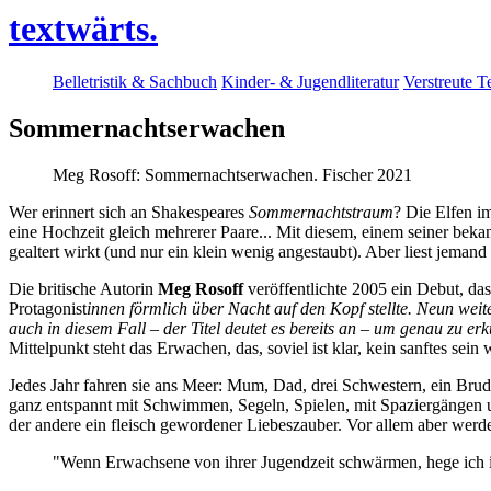
textwärts.
Belletristik & Sachbuch
Kinder- & Jugendliteratur
Verstreute T
Sommernachtserwachen
Meg Rosoff: Sommernachtserwachen. Fischer 2021
Wer erinnert sich an Shakespeares
Sommernachtstraum
? Die Elfen i
eine Hochzeit gleich mehrerer Paare... Mit diesem, einem seiner beka
gealtert wirkt (und nur ein klein wenig angestaubt). Aber liest jemand
Die britische Autorin
Meg Rosoff
veröffentlichte 2005 ein Debut, das
Protagonist
innen förmlich über Nacht auf den Kopf stellte. Neun weite
auch in diesem Fall – der Titel deutet es bereits an – um genau zu er
Mittelpunkt steht das Erwachen, das, soviel ist klar, kein sanftes sein 
Jedes Jahr fahren sie ans Meer: Mum, Dad, drei Schwestern, ein B
ganz entspannt mit Schwimmen, Segeln, Spielen, mit Spaziergängen un
der andere ein fleisch gewordener Liebeszauber. Vor allem aber werde
"Wenn Erwachsene von ihrer Jugendzeit schwärmen, hege ich im