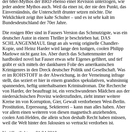
der 68er-Mythos der BRD ebenso einer Revision unterzogen, wie
jeder andere Mythos auch. Weil da einer ist, der nie den Punkt, das
Einverständnis, die Unterschrift drunter setzen möchte. Die
Wirklichkeit zeigt ihre kalte Schulter – und es ist sehr kalt im
Bundesdeutschland der 70er Jahre.
Die rosigen 80er sind in Fausers Version das Schmutzigste, was ein
deutscher Autor in einem Thriller je beschrieben hat. DAS
SCHLANGENMAUL fängt an als wenig originelle Chandler-
Kopie, und Heinz Harder wird lange den lustigen, coolen Philipp
Marlowe nicht ganz los. Aber durch das Schattenmuster der
hardboiled novel hat Fauser etwas sehr Eigenes gefiltert, und tief
gräbt er sich mittels der dankbaren Folie des amerikanischen
Krimigenres in den Dreck deutscher Politik und Gesellschaft. Was
er im ROHSTOFF in der Abweichung, in der Verneinung infrage
stellt, das seziert er hier in einem grandios spekulativen, wahnsinnig
spannenden, heftig unterhaltsamen Kriminalroman. Die Recherche
von Harder, der beauftragt ist, ein verschwundenes Mädchen aus der
niedersächsischen Provinz wiederzufinden, zieht immer weitere
Kreise im von Korruption, Gier, Gewalt verdorbenen West-Berlin.
Prostitution, Erpressung, Sektiererei – kann man alles haben. Aber
vor allem einen weiteren von diesen magnetisch anziehenden,
coolen Anti-Helden, die allein schon deshalb Recht haben müssen,
weil die Welt hinter den Jalousien so vertrackt verdorben ist.