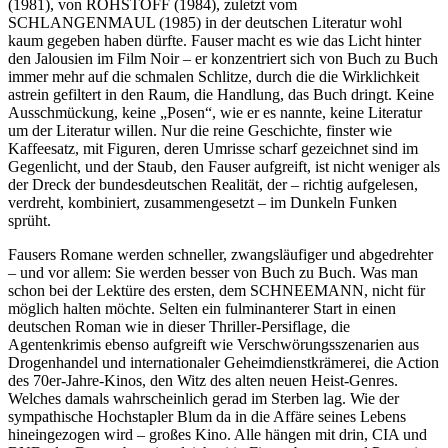
(1981), von ROHSTOFF (1984), zuletzt vom
SCHLANGENMAUL (1985) in der deutschen Literatur wohl
kaum gegeben haben dürfte. Fauser macht es wie das Licht hinter
den Jalousien im Film Noir – er konzentriert sich von Buch zu Buch
immer mehr auf die schmalen Schlitze, durch die die Wirklichkeit
astrein gefiltert in den Raum, die Handlung, das Buch dringt. Keine
Ausschmückung, keine „Posen“, wie er es nannte, keine Literatur
um der Literatur willen. Nur die reine Geschichte, finster wie
Kaffeesatz, mit Figuren, deren Umrisse scharf gezeichnet sind im
Gegenlicht, und der Staub, den Fauser aufgreift, ist nicht weniger als
der Dreck der bundesdeutschen Realität, der – richtig aufgelesen,
verdreht, kombiniert, zusammengesetzt – im Dunkeln Funken
sprüht.
Fausers Romane werden schneller, zwangsläufiger und abgedrehter
– und vor allem: Sie werden besser von Buch zu Buch. Was man
schon bei der Lektüre des ersten, dem SCHNEEMANN, nicht für
möglich halten möchte. Selten ein fulminanterer Start in einen
deutschen Roman wie in dieser Thriller-Persiflage, die
Agentenkrimis ebenso aufgreift wie Verschwörungsszenarien aus
Drogenhandel und internationaler Geheimdienstkrämerei, die Action
des 70er-Jahre-Kinos, den Witz des alten neuen Heist-Genres.
Welches damals wahrscheinlich gerad im Sterben lag. Wie der
sympathische Hochstapler Blum da in die Affäre seines Lebens
hineingezogen wird – großes Kino. Alle hängen mit drin, CIA und