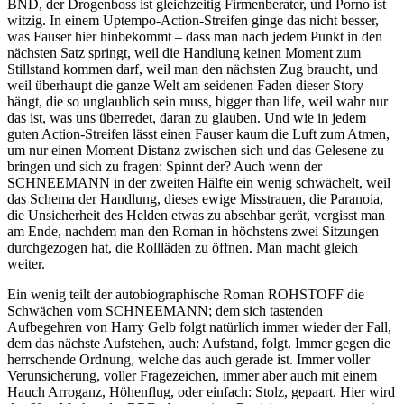
BND, der Drogenboss ist gleichzeitig Firmenberater, und Porno ist
witzig. In einem Uptempo-Action-Streifen ginge das nicht besser,
was Fauser hier hinbekommt – dass man nach jedem Punkt in den
nächsten Satz springt, weil die Handlung keinen Moment zum
Stillstand kommen darf, weil man den nächsten Zug braucht, und
weil überhaupt die ganze Welt am seidenen Faden dieser Story
hängt, die so unglaublich sein muss, bigger than life, weil wahr nur
das ist, was uns überredet, daran zu glauben. Und wie in jedem
guten Action-Streifen lässt einen Fauser kaum die Luft zum Atmen,
um nur einen Moment Distanz zwischen sich und das Gelesene zu
bringen und sich zu fragen: Spinnt der? Auch wenn der
SCHNEEMANN in der zweiten Hälfte ein wenig schwächelt, weil
das Schema der Handlung, dieses ewige Misstrauen, die Paranoia,
die Unsicherheit des Helden etwas zu absehbar gerät, vergisst man
am Ende, nachdem man den Roman in höchstens zwei Sitzungen
durchgezogen hat, die Rollläden zu öffnen. Man macht gleich
weiter.
Ein wenig teilt der autobiographische Roman ROHSTOFF die
Schwächen vom SCHNEEMANN; dem sich tastenden
Aufbegehren von Harry Gelb folgt natürlich immer wieder der Fall,
dem das nächste Aufstehen, auch: Aufstand, folgt. Immer gegen die
herrschende Ordnung, welche das auch gerade ist. Immer voller
Verunsicherung, voller Fragezeichen, immer aber auch mit einem
Hauch Arroganz, Höhenflug, oder einfach: Stolz, gepaart. Hier wird