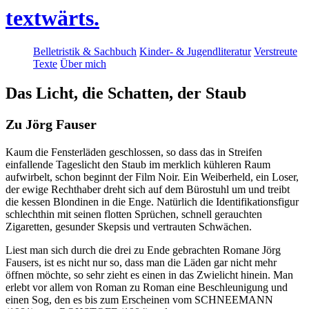
textwärts.
Belletristik & Sachbuch
Kinder- & Jugendliteratur
Verstreute
Texte
Über mich
Das Licht, die Schatten, der Staub
Zu Jörg Fauser
Kaum die Fensterläden geschlossen, so dass das in Streifen
einfallende Tageslicht den Staub im merklich kühleren Raum
aufwirbelt, schon beginnt der Film Noir. Ein Weiberheld, ein Loser,
der ewige Rechthaber dreht sich auf dem Bürostuhl um und treibt
die kessen Blondinen in die Enge. Natürlich die Identifikationsfigur
schlechthin mit seinen flotten Sprüchen, schnell gerauchten
Zigaretten, gesunder Skepsis und vertrauten Schwächen.
Liest man sich durch die drei zu Ende gebrachten Romane Jörg
Fausers, ist es nicht nur so, dass man die Läden gar nicht mehr
öffnen möchte, so sehr zieht es einen in das Zwielicht hinein. Man
erlebt vor allem von Roman zu Roman eine Beschleunigung und
einen Sog, den es bis zum Erscheinen vom SCHNEEMANN