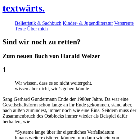
textwärts.
Belletristik & Sachbuch
Kinder- & Jugendliteratur
Verstreute
Texte
Über mich
Sind wir noch zu retten?
Zum neuen Buch von Harald Welzer
1
Wir wissen, dass es so nicht weitergeht,
wissen aber nicht, wie’s gehen könnte …
Sang Gerhard Gundermann Ende der 1980er Jahre. Da war eine
Gesellschaftsform schon lange an ihr Ende gekommen, stand aber,
nach außen zumindest, immer noch wie eine Eins. Seitdem muss der
Zusammenbruch des Ostblocks immer wieder als Beispiel dafür
herhalten, wie
“Systeme lange über ihr eigentliches Verfallsdatum
hinaus weiterexistieren können, um dann wie ein von