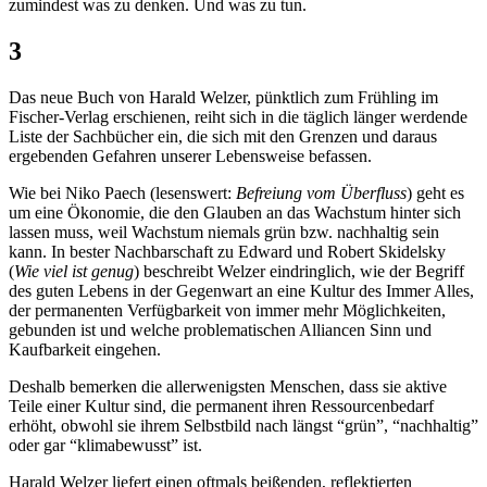
zumindest was zu denken. Und was zu tun.
3
Das neue Buch von Harald Welzer, pünktlich zum Frühling im
Fischer-Verlag erschienen, reiht sich in die täglich länger werdende
Liste der Sachbücher ein, die sich mit den Grenzen und daraus
ergebenden Gefahren unserer Lebensweise befassen.
Wie bei Niko Paech (lesenswert:
Befreiung vom Überfluss
) geht es
um eine Ökonomie, die den Glauben an das Wachstum hinter sich
lassen muss, weil Wachstum niemals grün bzw. nachhaltig sein
kann. In bester Nachbarschaft zu Edward und Robert Skidelsky
(
Wie viel ist genug
) beschreibt Welzer eindringlich, wie der Begriff
des guten Lebens in der Gegenwart an eine Kultur des Immer Alles,
der permanenten Verfügbarkeit von immer mehr Möglichkeiten,
gebunden ist und welche problematischen Alliancen Sinn und
Kaufbarkeit eingehen.
Deshalb bemerken die allerwenigsten Menschen, dass sie aktive
Teile einer Kultur sind, die permanent ihren Ressourcenbedarf
erhöht, obwohl sie ihrem Selbstbild nach längst “grün”, “nachhaltig”
oder gar “klimabewusst” ist.
Harald Welzer liefert einen oftmals beißenden, reflektierten