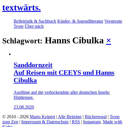
textwärts.
Belletristik & Sachbuch
Kinder- & Jugendliteratur
Verstreute
Texte
Über mich
Hanns Cibulka
×
Schlagwort:
Sanddornzeit
Auf Reisen mit CEEYS und Hanns
Cibulka
Ausflüge auf die verlockendste aller deutschen Inseln:
Hiddensee.
23.08.2020
© 2010 - 2026
Mario Keipert
|
Alle Beiträge
|
Bücherregal
|
Texte
zum Zen
|
Impressum & Datenschutz
|
RSS
|
Instagram
.
Made with
Kirby.