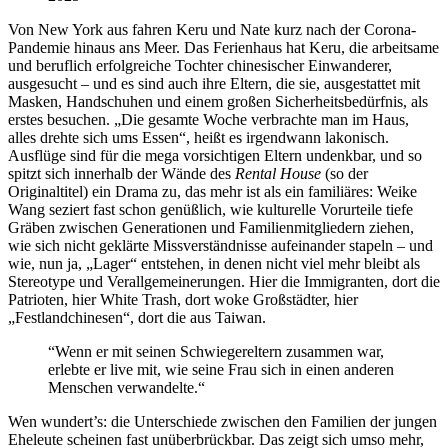
Von New York aus fahren Keru und Nate kurz nach der Corona-
Pandemie hinaus ans Meer. Das Ferienhaus hat Keru, die arbeitsame
und beruflich erfolgreiche Tochter chinesischer Einwanderer,
ausgesucht – und es sind auch ihre Eltern, die sie, ausgestattet mit
Masken, Handschuhen und einem großen Sicherheitsbedürfnis, als
erstes besuchen. „Die gesamte Woche verbrachte man im Haus,
alles drehte sich ums Essen“, heißt es irgendwann lakonisch.
Ausflüge sind für die mega vorsichtigen Eltern undenkbar, und so
spitzt sich innerhalb der Wände des
Rental House
(so der
Originaltitel) ein Drama zu, das mehr ist als ein familiäres: Weike
Wang seziert fast schon genüßlich, wie kulturelle Vorurteile
tiefe
Gräben zwischen Generationen und Familienmitgliedern ziehen,
wie sich nicht geklärte Missverständnisse aufeinander stapeln – und
wie, nun ja, „Lager“ entstehen, in denen nicht viel mehr bleibt als
Stereotype und Verallgemeinerungen. Hier die Immigranten, dort die
Patrioten, hier White Trash, dort woke Großstädter, hier
„Festlandchinesen“, dort die aus Taiwan.
“Wenn er mit seinen Schwiegereltern zusammen war,
erlebte er live mit, wie seine Frau sich in einen anderen
Menschen verwandelte.“
Wen wundert’s: die Unterschiede zwischen den Familien der jungen
Eheleute scheinen fast unüberbrückbar. Das zeigt sich umso mehr,