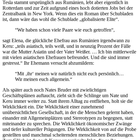
Tesla stammt ursprünglich aus Rumänien, lebt aber eigentlich in
Rotterdam und zur Zeit aufgrund eines hoch dotierten Jobs bei der
Zentralbank in New York. Wenn dies ein Roman über Schubladen
ist, dann wäre das wohl die Schublade „globalisierte Elite“.
“Wir haben schon viele Paare wie euch getroffen“,
sagt Elena, die glückliche Ehefrau aus Rumänien irgendwann zu
Keru: „teils asiatisch, teils weiß, und in neunzig Prozent der Fälle
war die Mutter Asiatin und der Vater Weißer. … Ich bin mittlerweile
mit vielen asiatischen Ehefrauen befreundet. Und die sind immer
gestresst.“ Ihr Ehemann versucht abzumildern:
“Mit ‚ihr‘ meinen wir natürlich nicht euch persönlich…
Wir meinen euch allgemein.“
Als später auch noch Nates Bruder mit zwielichtigen
Geschäftsplänen auftaucht, zieht sich die Schlinge um Nate und
Keru immer weiter zu. Statt ihrem Alltag zu entfliehen, holt sie die
Wirklichkeit ein. Die Wirklichkeit einer zunehmend
unübersichtlichen Gesellschaft, in der die Menschen gelernt haben,
einander mit Allgemeinplätzen und Stereotypen zu begegnen, statt
miteinander zu sprechen. Die Wirklichkeit ökonomischer Zwänge
und tiefer kultureller Prägungen. Die Wirklichkeit von auf die Probe
gestellten und manchmal scheiternden menschlichen Beziehungen.