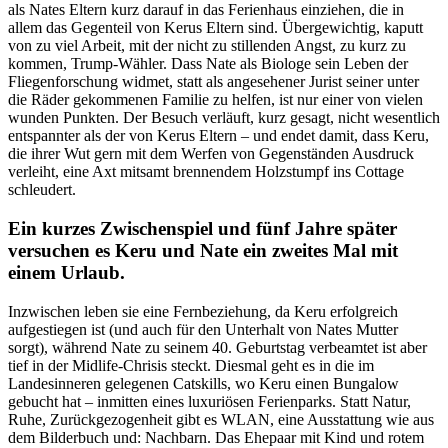
als Nates Eltern kurz darauf in das Ferienhaus einziehen, die in
allem das Gegenteil von Kerus Eltern sind. Übergewichtig, kaputt
von zu viel Arbeit, mit der nicht zu stillenden Angst, zu kurz zu
kommen, Trump-Wähler. Dass Nate als Biologe sein Leben der
Fliegenforschung widmet, statt als angesehener Jurist seiner unter
die Räder gekommenen Familie zu helfen, ist nur einer von vielen
wunden Punkten. Der Besuch verläuft, kurz gesagt, nicht wesentlich
entspannter als der von Kerus Eltern – und endet damit, dass Keru,
die ihrer Wut gern mit dem Werfen von Gegenständen Ausdruck
verleiht, eine Axt mitsamt brennendem Holzstumpf ins Cottage
schleudert.
Ein kurzes Zwischenspiel und fünf Jahre später
versuchen es Keru und Nate ein zweites Mal mit
einem Urlaub.
Inzwischen leben sie eine Fernbeziehung, da Keru erfolgreich
aufgestiegen ist (und auch für den Unterhalt von Nates Mutter
sorgt), während Nate zu seinem 40. Geburtstag verbeamtet ist aber
tief in der Midlife-Chrisis steckt. Diesmal geht es in die im
Landesinneren gelegenen Catskills, wo Keru einen Bungalow
gebucht hat – inmitten eines luxuriösen Ferienparks. Statt Natur,
Ruhe, Zurückgezogenheit gibt es WLAN, eine Ausstattung wie aus
dem Bilderbuch und: Nachbarn. Das Ehepaar mit Kind und rotem